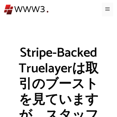
コ
メ
ン
テ
ニ
ン
ツ
ュ
へ
ス
Stripe-Backed
ー
キ
ッ
Truelayerは取
プ
引のブースト
を見ています
が、スタッフ