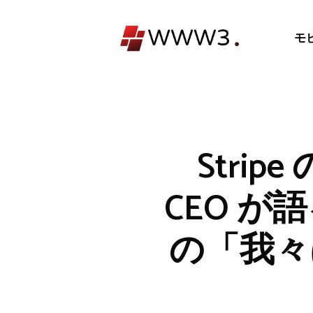
コ
ン
モ
テ
ン
ツ
へ
ス
キ
Strip
ッ
プ
CEO 
の「我々