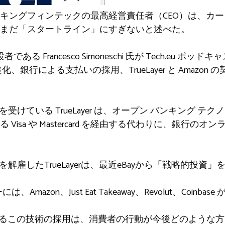
キングフィンテックの最高経営責任者（CEO）は、カ
まだ「スタートライン」にすぎないと述べた。
同創設者である Francesco Simoneschi 氏が Tech.e
行による支払いの採用、TrueLayer と Amazon の契約
ripe の支援を受けている TrueLayer は、オープン バンキ
Visa や Mastercard を経由する代わりに、銀行の
1を解雇したTrueLayerは、最近eBayから「戦略的投資
は、Amazon、Just Eat Takeaway、Revolut、Coinba
azon によるこの技術の採用は、消費者の行動が今後どのよ