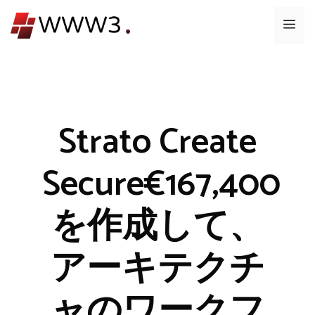
コ
メ
ン
テ
ニ
ン
ツ
ュ
へ
ス
Strato Create
ー
キ
ッ
Secure€167,400
プ
を作成して、
アーキテクチ
ャのワークフ