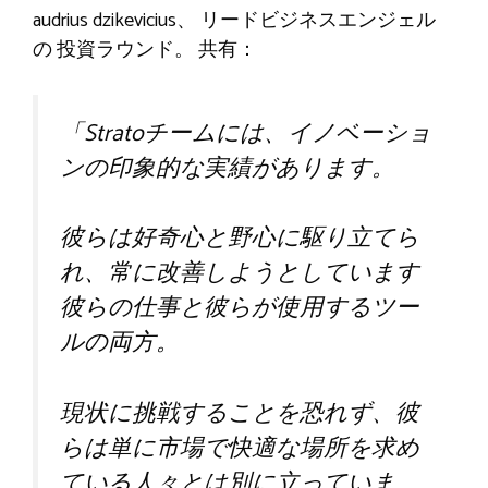
audrius dzikevicius
、
リードビジネスエンジェル
の
投資ラウンド。
共有
：
「Stratoチームには、イノベーショ
ンの印象的な実績があります。
彼らは好奇心と野心に駆り立てら
れ、常に改善しようとしています
彼らの仕事と彼らが使用するツー
ルの両方
。
現状に挑戦することを恐れず、彼
らは単に市場で快適な場所を求め
ている人々とは別に立っていま