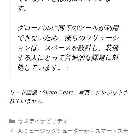
す。
グローバルに同等のツールが利用
できないため、彼らのソリューシ
ョンは、スペースを設計し、装備
する人にとって普遍的な課題に対
処しています。」
リード画像：Strato Create。写真：クレジットさ
れていません。
カ
サステイナビリティ
テ
AIミュージックチューターからスマートステ
ゴ