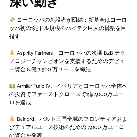
深い動き
ヨーロッパの創設者が団結：新基金はヨーロ
ッパ初の1兆ドル規模のハイテク巨人の構築を目
指す
Aspirity Partners、ヨーロッパの次期 B2B テク
ノロジーチャンピオンを支援するためのデビュ
ー資金 8 億 7,500 万ユーロを締結
Armilar Fund IV、イベリアとヨーロッパ全体へ
の投資でファーストクローズで1億2,000万ユー
ロを達成
Balnord、バルト三国全域のフロンティアおよ
びデュアルユース技術のための 7,000 万ユーロ
の資金を発表