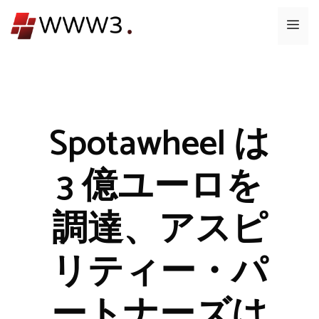
コ
メ
ン
テ
ニ
ン
ツ
ュ
へ
ス
Spotawheel は
ー
キ
ッ
3 億ユーロを
プ
調達、アスピ
リティー・パ
ートナーズは