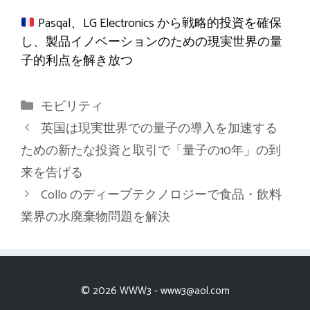
Pasqal、LG Electronics から戦略的投資を確保
し、製品イノベーションのための現実世界の量
子的利点を解き放つ
カ
モビリティ
テ
英国は現実世界での量子の導入を加速する
ゴ
ための新たな投資と取引で「量子の10年」の到
リ
来を告げる
ー
Collo のディープテクノロジーで食品・飲料
業界の水廃棄物問題を解決
© 2026 WWW3 -
www3@aol.com