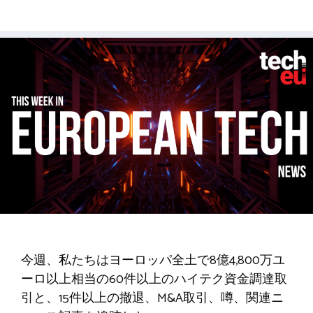
今週、私たちはヨーロッパ全土で8億4,800万ユ
ーロ以上相当の60件以上のハイテク資金調達取
引と、15件以上の撤退、M&A取引、噂、関連ニ