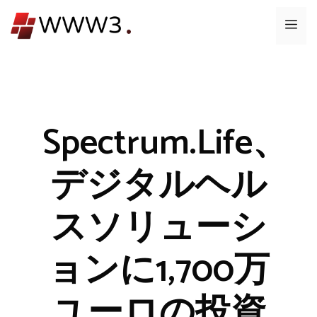
コ
メ
ン
テ
ニ
ン
ツ
ュ
へ
ス
Spectrum.Life、
ー
キ
ッ
デジタルヘル
プ
スソリューシ
ョンに1,700万
ユーロの投資