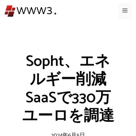
コ
メ
ン
テ
ニ
ン
ツ
ュ
へ
ス
Sopht、エネ
ー
キ
ッ
ルギー削減
プ
SaaSで330万
ユーロを調達
2024年6月5日