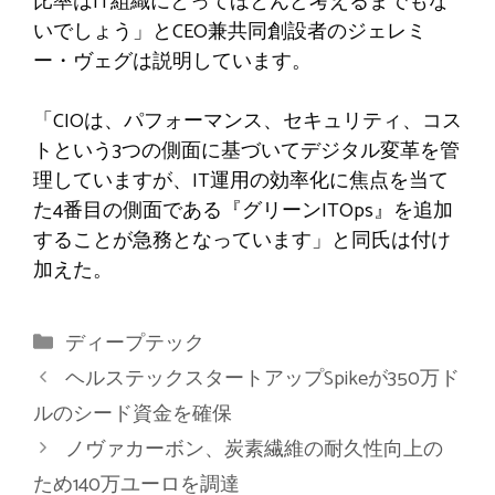
比率はIT組織にとってほとんど考えるまでもな
いでしょう」とCEO兼共同創設者のジェレミ
ー・ヴェグは説明しています。
「CIOは、パフォーマンス、セキュリティ、コス
トという3つの側面に基づいてデジタル変革を管
理していますが、IT運用の効率化に焦点を当て
た4番目の側面である『グリーンITOps』を追加
することが急務となっています」と同氏は付け
加えた。
カ
ディープテック
テ
ヘルステックスタートアップSpikeが350万ド
ゴ
ルのシード資金を確保
リ
ノヴァカーボン、炭素繊維の耐久性向上の
ー
ため140万ユーロを調達