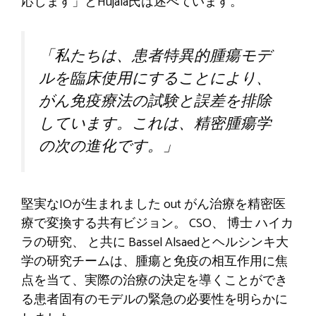
応します」とHujala氏は述べています。
「私たちは、患者特異的腫瘍モデ
ルを臨床使用にすることにより、
がん免疫療法の試験と誤差を排除
しています。これは、精密腫瘍学
の次の進化です。」
堅実なIOが生まれました
out
がん治療を精密医
療で変換する共有ビジョン。 CSO、
博士
ハイカ
ラの研究、
と共に
Bassel Alsaedとヘルシンキ大
学の研究チームは、腫瘍と免疫の相互作用に焦
点を当て、実際の治療の決定を導くことができ
る患者固有のモデルの緊急の必要性を明らかに