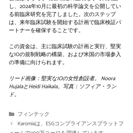
し、2024年10月に最初の科学論文を公開してい
る前臨床研究を完了しました。次のステップ
は、来年臨床試験を開始する計画で臨床検証パ
ートナーを確保することです。
この資金は、主に臨床試験の計画と実行、堅実
なIOの規制戦略の構築、および米国の市場参入
の準備に向けられます。
リード画像：堅実なIOの女性創設者。 Noora
HujalaとHeidi Haikala。写真：ソフィア・ラン
ド。
カ
フィンテック
テ
Karomiaは、ESGコンプライアンスプラットフ
ゴ