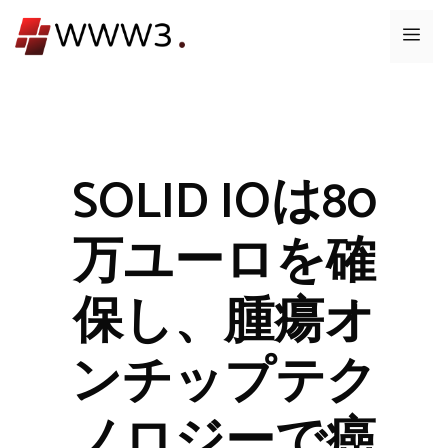
コ
メ
ン
テ
ニ
ン
ツ
ュ
へ
ス
SOLID IOは80
ー
キ
ッ
万ユーロを確
プ
保し、腫瘍オ
ンチップテク
ノロジーで癌