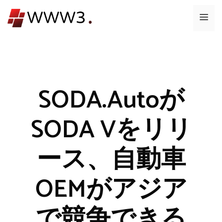
コ
メ
ン
テ
ニ
ン
ツ
ュ
へ
ス
SODA.Autoが
ー
キ
ッ
SODA Vをリリ
プ
ース、自動車
OEMがアジア
で競争できる