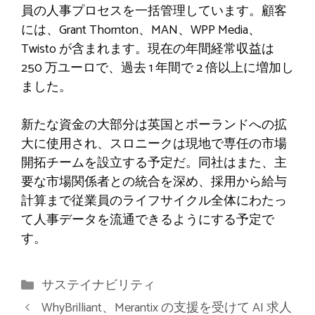
員の人事プロセスを一括管理しています。顧客
には、Grant Thornton、MAN、W​​PP Media、
Twisto が含まれます。現在の年間経常収益は
250 万ユーロで、過去 1 年間で 2 倍以上に増加し
ました。
新たな資金の大部分は英国とポーランドへの拡
大に使用され、スロニークは現地で専任の市場
開拓チームを設立する予定だ。同社はまた、主
要な市場関係者との統合を深め、採用から給与
計算まで従業員のライフサイクル全体にわたっ
て人事データを流通できるようにする予定で
す。
カ
サステイナビリティ
テ
WhyBrilliant、Merantix の支援を受けて AI 求人