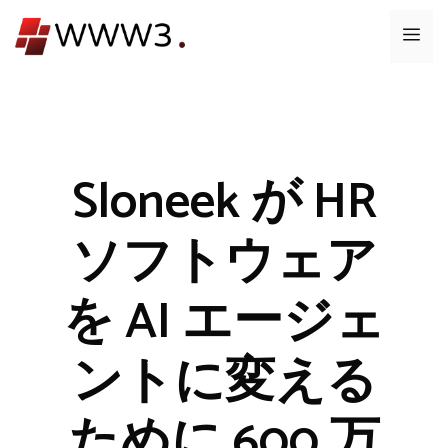
コ
メ
ン
テ
ニ
ン
ツ
ュ
へ
ス
Sloneek が HR
ー
キ
ッ
ソフトウェア
プ
を AI エージェ
ントに変える
ために 600 万