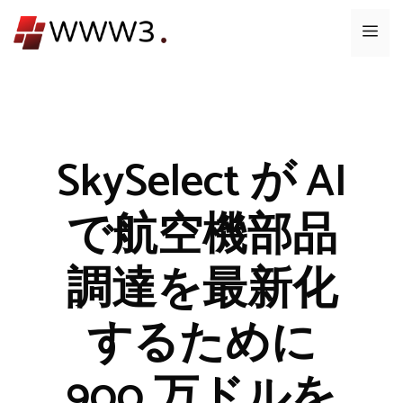
コ
メ
ン
テ
ニ
ン
ツ
ュ
へ
ス
SkySelect が AI
ー
キ
ッ
で航空機部品
プ
調達を最新化
するために
900 万ドルを