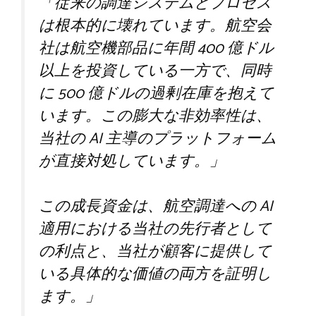
「従来の調達システムとプロセス
は根本的に壊れています。航空会
社は航空機部品に年間 400 億ドル
以上を投資している一方で、同時
に 500 億ドルの過剰在庫を抱えて
います。この膨大な非効率性は、
当社の AI 主導のプラットフォーム
が直接対処しています。」
この成長資金は、航空調達への AI
適用における当社の先行者として
の利点と、当社が顧客に提供して
いる具体的な価値の両方を証明し
ます。」