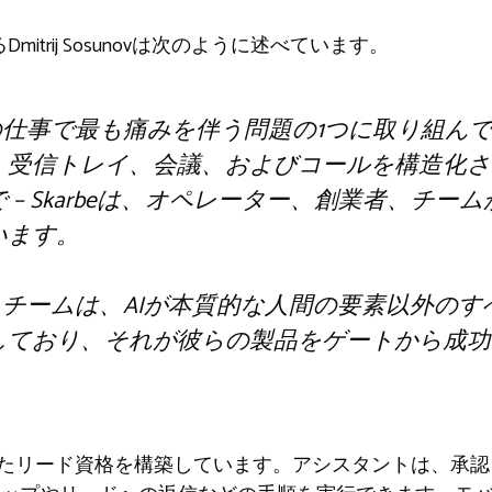
るDmitrij Sosunovは次のように述べています。
現代の仕事で最も痛みを伴う問題の1つに取り組ん
。受信トレイ、会議、およびコールを構造化さ
 – Skarbeは、オペレーター、創業者、チー
います。
にあるチームは、AIが本質的な人間の要素以外の
しており、それが彼らの製品をゲートから成功
化されたリード資格を構築しています。アシスタントは、承