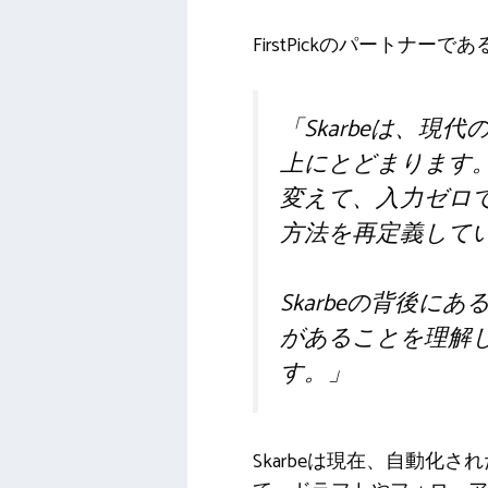
FirstPickのパートナーであ
「Skarbeは、
上にとどまります
変えて、入力ゼロで
方法を再定義して
Skarbeの背後
があることを理解
す。」
Skarbeは現在、自動