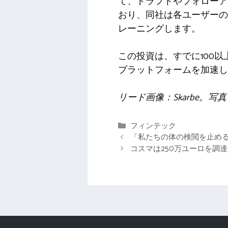
て、ドラフトやフォローア
おり、同社は各ユーザーのプ
レーニングします。
この投資は、すでに100以
プラットフォームを加速し
リード画像：Skarbe。
カ
フィンテック
テ
「私たちの体の検閲を止める
ゴ
コスマは250万ユーロを調
リ
ー