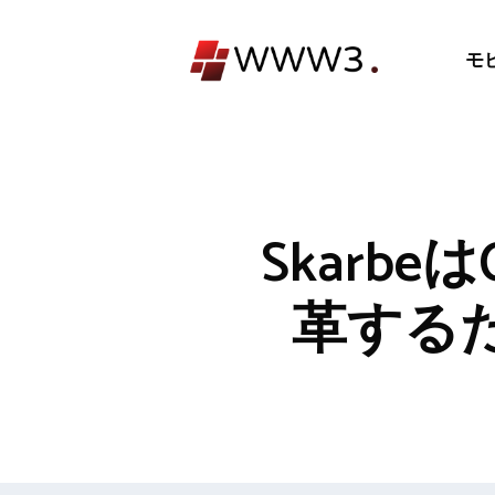
コ
ン
モ
テ
ン
ツ
へ
ス
キ
Skarb
ッ
プ
革する