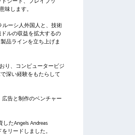
プレッドシート、プレイブッ
を意味します。
2人のベラルーシ人外国人と、技術
ら1億ドルの収益を拡大するの
な製品ラインを立ち上げま
ており、コンピュータービジ
Xで深い経験をもたらして
与し、広告と制作のベンチャー
したAngels Andreas
からのラウンドをリードしました。