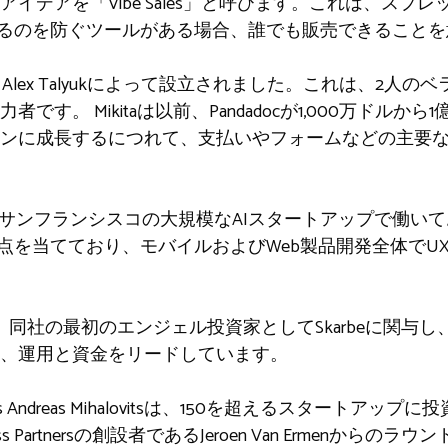
このアイデアを「Vibe Sales」と呼びます。これは、ス
なるのを防ぐツールがある場合、誰でも販売できること
artynauとAlex Talyukによって設立されました。これは、
です。 Mikitaは以前、Pandadocが1,000万ドルか
ンに成長するにつれて、支払いやフォームなどの主要
、サンフランシスコの大規模なAIスタートアップで働い
焦点を当てており、モバイルおよびWeb製品開発全体でU
nは、当初、同社の最初のエンジェル投資家としてSkarbeに関
、運用と資金をリードしています。
Angels Andreas Mihalovitsは、150を超えるスタートアップに投資
Business Partnersの創設者であるJeroen Van Ermen