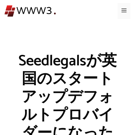
コ
メ
ン
テ
ニ
ン
ツ
ュ
へ
ス
Seedlegalsが英
ー
キ
ッ
国のスタート
プ
アップデフォ
ルトプロバイ
ダーになった