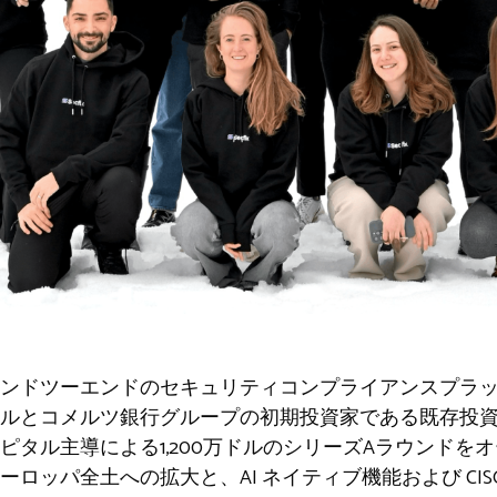
ンドツーエンドのセキュリティコンプライアンスプラットフ
ルとコメルツ銀行グループの初期投資家である既存投
ピタル主導による1,200万ドルのシリーズAラウンドを
パ全土への拡大と、AI ネイティブ機能および CISO-as-