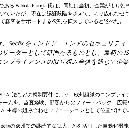
創設者である Fabiola Mungia 氏は、同社は当初、企業
いていたが、現在は認証段階を超えて、より広範なセ
て顧客をサポートする役割を拡大していると述べた。
、Secfix をエンドツーエンドのセキュリティ
ーダーとして確固たるものとし、最初の ISO 
コンプライアンスの取り組み全体を通じて企業
、DORA、EU AI 法などの規制要件により、欧州組織のコン
ットフォームを、監査経験、顧客からのフィードバック、広
 AI 主導の組み合わせソリューションとして位置づけて
ecfixの欧州での継続的な拡大、AIを活用した自動化