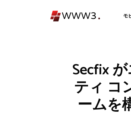
コ
ン
モ
テ
ン
ツ
へ
ス
キ
Secf
ッ
プ
ティ コ
ームを構