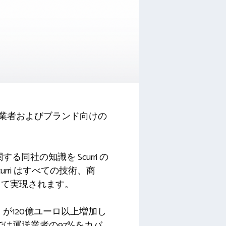
業者およびブランド向けの
る同社の知識を Scurri の
ri はすべての技術、商
じて実現されます。
）が120億ユーロ以上増加し
では運送業者の97%をカバ