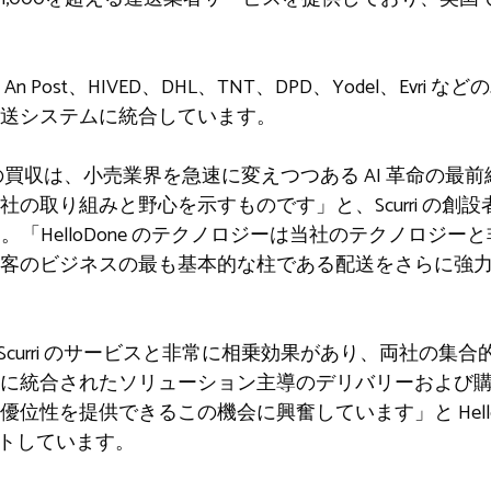
 Mail、An Post、HIVED、DHL、TNT、DPD、Yodel、E
送システムに統合しています。
loDone の買収は、小売業界を急速に変えつつある AI 革命
取り組みと野心を示すものです」と、Scurri の創設者兼 C
います。「HelloDone のテクノロジーは当社のテクノロ
客のビジネスの最も基本的な柱である配送をさらに強
ビスは Scurri のサービスと非常に相乗効果があり、両社の
に統合されたソリューション主導のデリバリーおよび購
性を提供できるこの機会に興奮しています」と HelloDo
コメントしています。