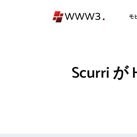
コ
ン
モ
テ
ン
ツ
へ
ス
キ
Scurri 
ッ
プ