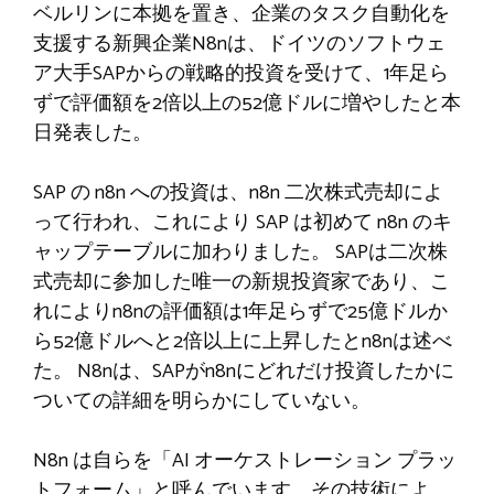
ベルリンに本拠を置き、企業のタスク自動化を
支援する新興企業N8nは、ドイツのソフトウェ
ア大手SAPからの戦略的投資を受けて、1年足ら
ずで評価額を2倍以上の52億ドルに増やしたと本
日発表した。
SAP の n8n への投資は、n8n 二次株式売却によ
って行われ、これにより SAP は初めて n8n のキ
ャップテーブルに加わりました。 SAPは二次株
式売却に参加した唯一の新規投資家であり、こ
れによりn8nの評価額は1年足らずで25億ドルか
ら52億ドルへと2倍以上に上昇したとn8nは述べ
た。 N8nは、SAPがn8nにどれだけ投資したかに
ついての詳細を明らかにしていない。
N8n は自らを「AI オーケストレーション プラッ
トフォーム」と呼んでいます。その技術によ