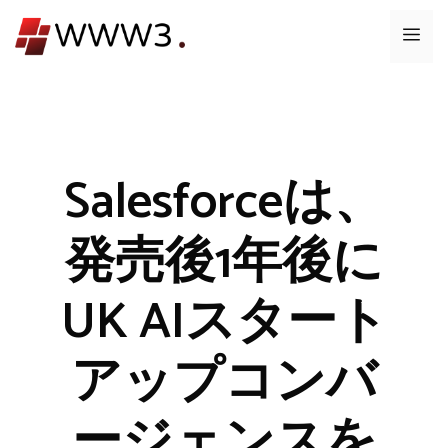
コ
メ
ン
テ
ニ
ン
ツ
ュ
へ
ス
Salesforceは、
ー
キ
ッ
発売後1年後に
プ
UK AIスタート
アップコンバ
ージェンスを