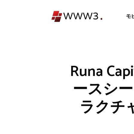
コ
ン
モ
テ
ン
ツ
へ
ス
キ
Runa 
ッ
プ
ースシー
ラクチ