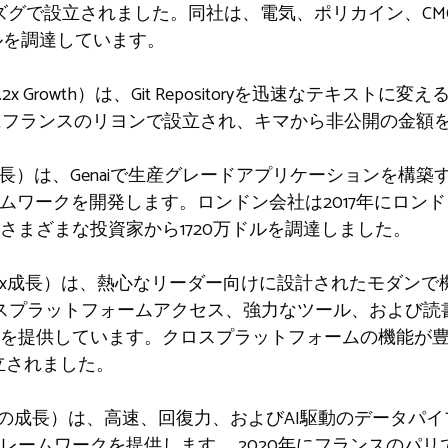
のズグで設立されました。同社は、電気、ポリカイン、C
ルを調達しています。
rs、7.2x Growth）は、Git Repositoryを迅速なテキストに変
年にフランスのリヨンで設立され、キマから非公開の金額
6.9倍の成長）は、Genaiで生産グレードアプリケーションを
レームワークを開発します。ロンドン会社は2017年にロ
さまざまな投資家から1720万ドルを調達しました。
Stars、5.5x成長）は、熱心なリーダー向けに設計されたモ
スプラットフォームアクセス、強力なツール、および読
を提供しています。クロスプラットフォームの機能が
設立されました。
星、5.1倍の成長）は、高速、回復力、およびAI駆動のデー
レームワークを提供します。 2020年にフランスのパ