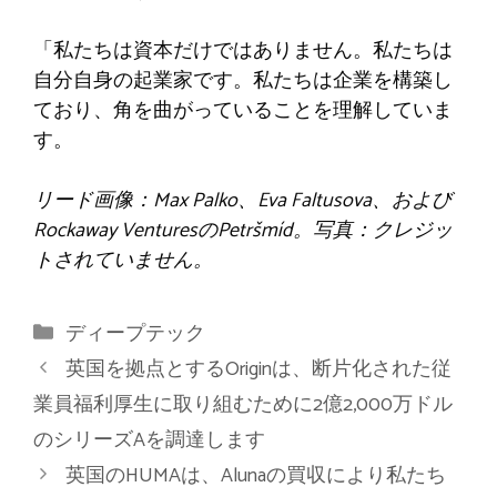
「私たちは資本だけではありません。私たちは
自分自身の起業家です。私たちは企業を構築し
ており、角を曲がっていることを理解していま
す。
リード画像：Max Palko、Eva Faltusova、および
Rockaway VenturesのPetršmíd。写真：クレジッ
トされていません。
カ
ディープテック
テ
英国を拠点とするOriginは、断片化された従
ゴ
業員福利厚生に取り組むために2億2,000万ドル
リ
のシリーズAを調達します
ー
英国のHUMAは、Alunaの買収により私たち