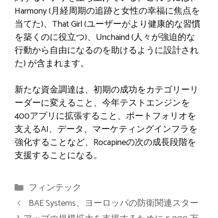
Harmony (月経周期の追跡と女性の幸福に焦点を
当てた)、That Girl (ユーザーがより健康的な習慣
を築くのに役立つ)、Unchaind (人々が強迫的な
行動から自由になるのを助けるように設計され
た) が含まれます。
新たな資金調達は、初期の成功をカテゴリーリ
ーダーに変えること、今年テストエンジンを
400アプリに拡張すること、ポートフォリオを
支えるAI、データ、マーケティングインフラを
強化することなど、Rocapineの次の成長段階を
支援することになる。
カ
フィンテック
テ
BAE Systems、ヨーロッパの防衛関連スター
ゴ