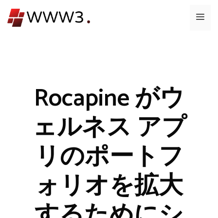
コ
メ
ン
テ
ニ
ン
ツ
ュ
へ
ス
Rocapine がウ
ー
キ
ッ
ェルネス アプ
プ
リのポートフ
ォリオを拡大
するためにシ