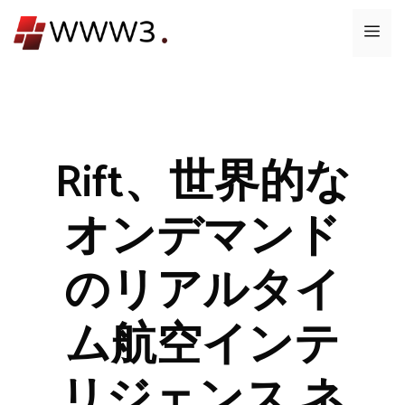
コ
メ
ン
テ
ニ
ン
ツ
ュ
へ
ス
Rift、世界的な
ー
キ
ッ
オンデマンド
プ
のリアルタイ
ム航空インテ
リジェンス ネ