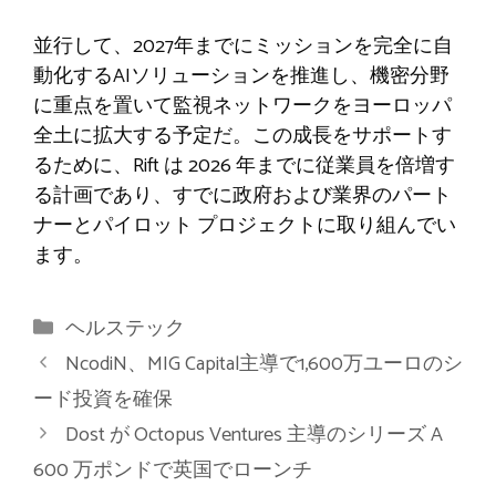
並行して、2027年までにミッションを完全に自
動化するAIソリューションを推進し、機密分野
に重点を置いて監視ネットワークをヨーロッパ
全土に拡大する予定だ。この成長をサポートす
るために、Rift は 2026 年までに従業員を倍増す
る計画であり、すでに政府および業界のパート
ナーとパイロット プロジェクトに取り組んでい
ます。
カ
ヘルステック
テ
NcodiN、MIG Capital主導で1,600万ユーロのシ
ゴ
ード投資を確保
リ
Dost が Octopus Ventures 主導のシリーズ A
ー
600 万ポンドで英国でローンチ