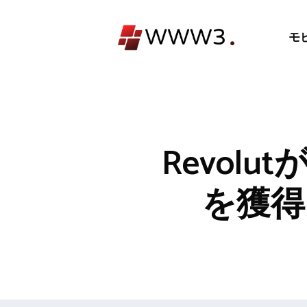
コ
ン
モ
テ
ン
ツ
へ
ス
キ
Revol
ッ
プ
を獲得