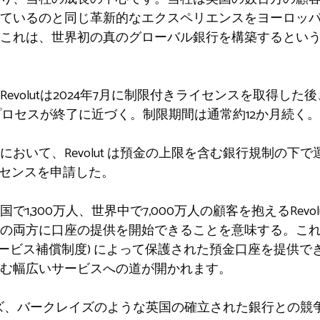
ているのと同じ革新的なエクスペリエンスをヨーロッ
これは、世界初の真のグローバル銀行を構築するとい
evolutは2024年7月に制限付きライセンスを取得し
プロセスが終了に近づく。制限期間は通常約12か月続く。
いて、Revolut は預金の上限を含む銀行規制の下で運営
イセンスを申請した。
1,300万人、世界中で7,000万人の顧客を抱えるRev
両方に口座の提供を開始できることを意味する。これにより
金融サービス補償制度) によって保護された預金口座を提供
む幅広いサービスへの道が開かれます。
イズ、バークレイズのような英国の確立された銀行との競