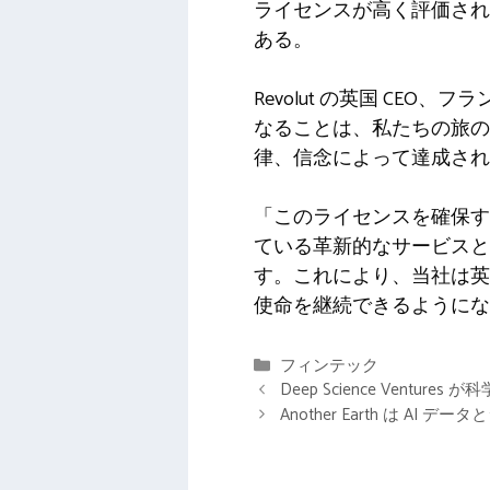
ライセンスが高く評価され
ある。
Revolut の英国 C
なることは、私たちの旅
律、信念によって達成され
「このライセンスを確保す
ている革新的なサービス
す。これにより、当社は英
使命を継続できるようにな
カ
フィンテック
テ
Deep Science Ven
ゴ
Another Earth は 
リ
ー