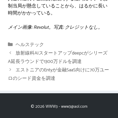
制当局が懸念していることから、はるかに長い
時間がかかっている。
メイン画像: Revolut。写真: クレジットなし。
カ
ヘルステック
テ
放射線科AIスタートアップdeepcがシリーズ
ゴ
A延長ラウンドで1300万ドルを調達
リ
エストニアのEntyが金融SaaS向けに70万ユー
ー
ロのシード資金を調達
© 2026 WWW3 -
www3@aol.com