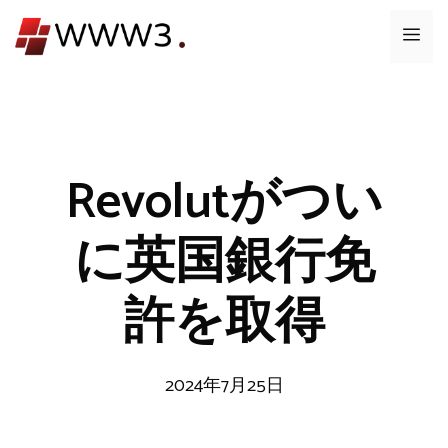
コ
メ
ン
テ
ニ
ン
ツ
ュ
へ
ス
Revolutがつい
ー
キ
ッ
に英国銀行免
プ
許を取得
2024年7月25日