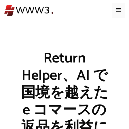
コ
メ
ン
テ
ニ
ン
ツ
ュ
へ
ス
Return
ー
キ
ッ
Helper、AI で
プ
国境を越えた
e コマースの
返品を利益に