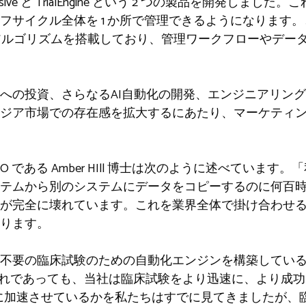
、Inclusive と TrialEngine という 2 つの製品を開発
サイクル全体を 1 か所で管理できるようになります。どち
 AI アルゴリズムを搭載しており、管理ワークフローやデ
への投資、さらなるAI自動化の開発、エンジニアリン
ジア市場での存在感を拡大するにあたり、マーケティ
者兼 CEO である Amber HIll 博士は次のように述べています
テムから別のシステムにデータをコピーするのに何百
が完全に壊れています。これを業界全体で掛け合わせ
ります。
者不要の臨床試験のための自動化エンジンを構築してい
ずれであっても、当社は臨床試験をより迅速に、より成
ように加速させているかを私たちはすでに見てきましたが