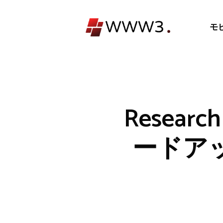
コ
ン
モ
テ
ン
ツ
へ
ス
キ
Resea
ッ
プ
ードア