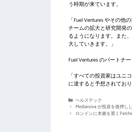
う時期が来ています。
「Fuel Ventures
チームの拡大と研究開発の
るようになります。また、
大していきます。」
Fuel Ventures のパー
「すべての投資家はユニコー
に達すると予想されており、私
カ
ヘルステック
テ
Medianova が投資を後
ゴ
ロンドンに本拠を置くPatchw
リ
ー