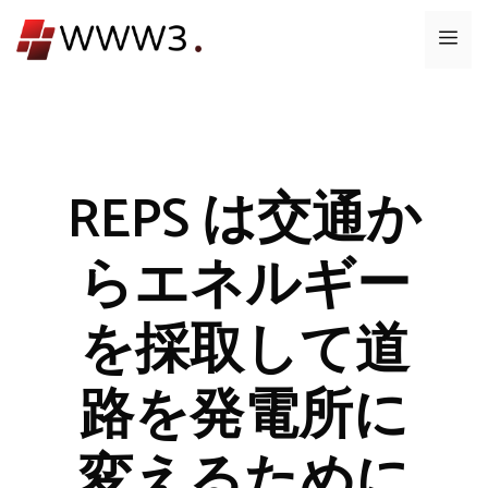
コ
メ
ン
テ
ニ
ン
ツ
ュ
へ
ス
REPS は交通か
ー
キ
ッ
らエネルギー
プ
を採取して道
路を発電所に
変えるために