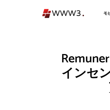
コ
ン
モ
テ
ン
ツ
へ
ス
キ
Remu
ッ
プ
インセン