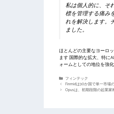
私は個人的に、そ
標を管理する痛みを
れを解決します。
ました。
ほとんどの主要なヨーロッ
ます
国際的な拡大
、特に
ォームとしての地位を強化
カ
フィンテック
テ
Finmidは30か国で単一
ゴ
Opusは、初期段階の起業家
リ
ー