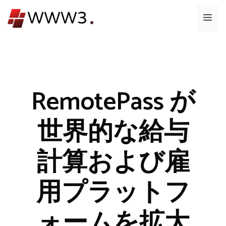
コ
メ
ン
テ
ニ
ン
ツ
ュ
へ
ス
RemotePass が
ー
キ
ッ
世界的な給与
プ
計算および雇
用プラットフ
ォームを拡大