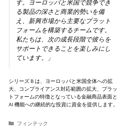
す。ヨーロッパと米国で競争でき
る製品の深さと商業的勢いを備
え、新興市場から主要なプラット
フォームを構築するチームです。
私たちは、次の成長段階で彼らを
サポートできることを楽しみにし
ています。」
シリーズ B は、ヨーロッパと米国全体への拡
大、コンプライアンス対応範囲の拡大、プラッ
トフォームの特徴となっている金融商品表面と
AI 機能への継続的な投資に資金を提供します。
カ
フィンテック