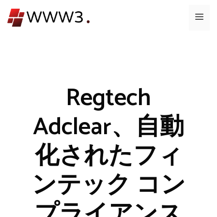
コ
メ
ン
テ
ニ
ン
ツ
ュ
へ
ス
Regtech
ー
キ
ッ
Adclear、自動
プ
化されたフィ
ンテック コン
プライアンス