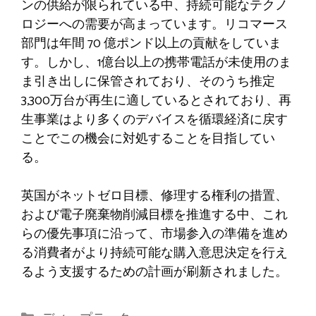
ンの供給が限られている中、持続可能なテクノ
ロジーへの需要が高まっています。リコマース
部門は年間 70 億ポンド以上の貢献をしていま
す。しかし、1億台以上の携帯電話が未使用のま
ま引き出しに保管されており、そのうち推定
3,300万台が再生に適しているとされており、再
生事業はより多くのデバイスを循環経済に戻す
ことでこの機会に対処することを目指してい
る。
英国がネットゼロ目標、修理する権利の措置、
および電子廃棄物削減目標を推進する中、これ
らの優先事項に沿って、市場参入の準備を進め
る消費者がより持続可能な購入意思決定を行え
るよう支援するための計画が刷新されました。
カ