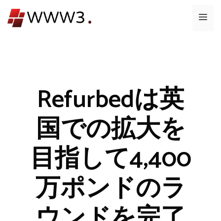
コ
メ
ン
テ
ニ
ン
ツ
ュ
へ
ス
Refurbedは英
ー
キ
ッ
国での拡大を
プ
目指して4,400
万ポンドのラ
ウンドを完了