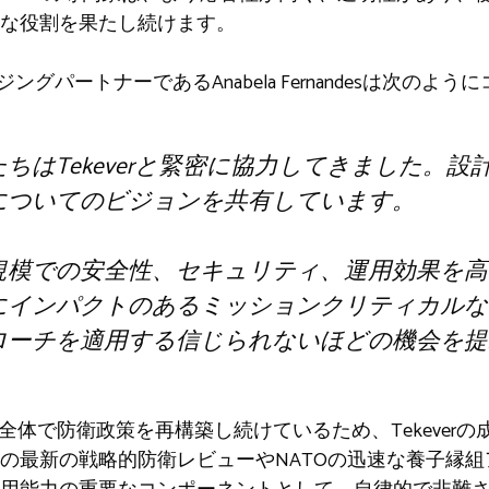
な役割を果たし続けます。
eのマネージングパートナーであるAnabela Fernandesは次
ちはTekeverと緊密に協力してきました。
についてのビジョンを共有しています。
規模での安全性、セキュリティ、運用効果を高
にインパクトのあるミッションクリティカルな
ローチを適用する信じられないほどの機会を提
全体で防衛政策を再構築し続けているため、Tekever
の最新の戦略的防衛レビューやNATOの迅速な養子縁