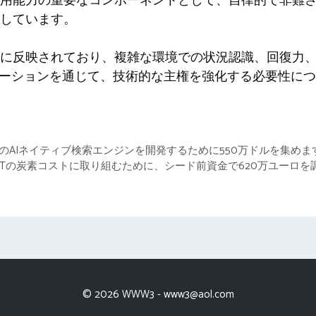
用能力の重要なコンポーネントとして、自律的で非難
しています。
に反映されており、複雑な環境での状況認識、回復力
ューションを通じて、技術的な主権を強化する必要性に
ズのAIネイティブ検索エンジンを開発するために550万ドルを集めま
業ITの炭素コストに取り組むために、シード前資金で620万ユーロを
© 2026 WWW3 -
www3@aol.com