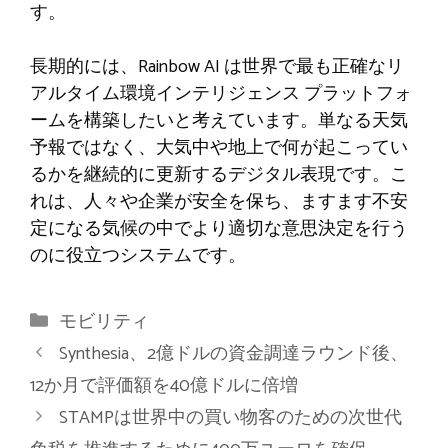
す。
長期的には、Rainbow AI は世界で最も正確なリ
アルタイム環境インテリジェンス プラットフォ
ームを構築したいと考えています。単なる天気
予報ではなく、大気中や地上で何が起こってい
るかを継続的に更新するデジタル表現です。こ
れは、人々や企業が安全を保ち、ますます不安
定になる気候の中でより適切な意思決定を行う
のに役立つシステムです。
カ
モビリティ
テ
Synthesia、2億ドルの資金調達ラウンド後、
ゴ
12か月で評価額を40億ドルに倍増
リ
STAMPは世界中の買い物客のための次世代
ー