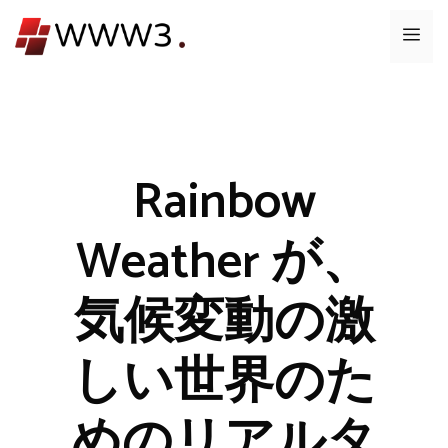
コ
メ
ン
テ
ニ
ン
ツ
ュ
へ
ス
Rainbow
ー
キ
ッ
Weather が、
プ
気候変動の激
しい世界のた
めのリアルタ