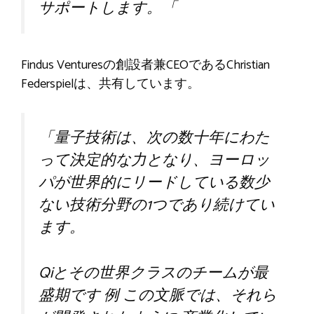
サポートします。
「
Findus Venturesの創設者兼CEOであるChristian
Federspielは、共有しています。
「量子技術は、次の数十年にわた
って決定的な力となり、ヨーロッ
パが世界的にリードしている数少
ない技術分野の1つであり続けてい
ます。
Qiとその世界クラスのチームが最
盛期です
例
この文脈では、それら