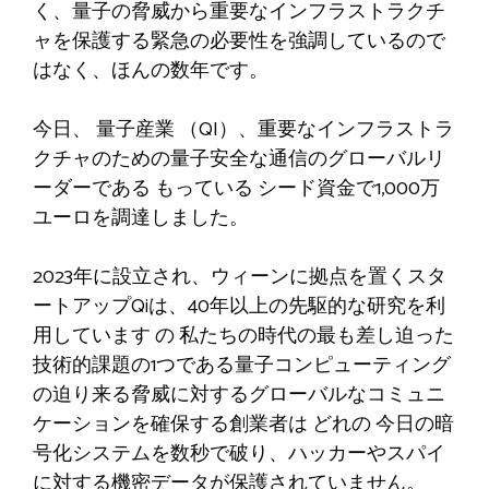
く、量子の脅威から重要なインフラストラクチ
ャを保護する緊急の必要性を強調しているので
はなく、ほんの数年です。
今日、
量子産業
（QI）、重要なインフラストラ
クチャのための量子安全な通信のグローバルリ
ーダーである
もっている
シード資金で1,000万
ユーロを調達しました。
2023年に設立され、ウィーンに拠点を置くスタ
ートアップQiは、40年以上の先駆的な研究を利
用しています
の
私たちの時代の最も差し迫った
技術的課題の1つである量子コンピューティング
の迫り来る脅威に対するグローバルなコミュニ
ケーションを確保する創業者は
どれの
今日の暗
号化システムを数秒で破り、ハッカーやスパイ
に対する機密データが保護されていません。