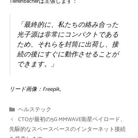
Tiefenbacherは主張します：
「最終的に、私たちの絡み合った
光子源は非常にコンパクトである
ため、それらを封筒に出荷し、接
続の後にすぐに動作させることが
できます。」
リード画像：Freepik。
カ
ヘルステック
テ
CTOが最初の5G MMWAVE衛星ペイロード、
ゴ
先駆的なスペースベースのインターネット接続
リ