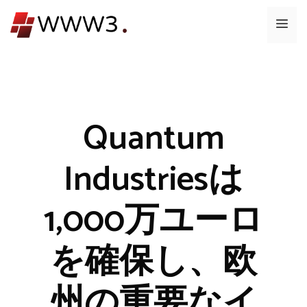
コ
メ
ン
テ
ニ
ン
ツ
ュ
へ
ス
Quantum
ー
キ
ッ
Industriesは
プ
1,000万ユーロ
を確保し、欧
州の重要なイ