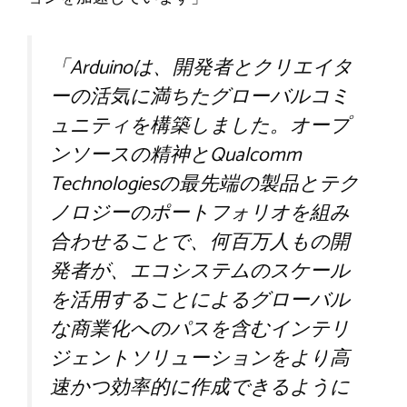
「Arduinoは、開発者とクリエイタ
ーの活気に満ちたグローバルコミ
ュニティを構築しました。オープ
ンソースの精神とQualcomm
Technologiesの最先端の製品とテク
ノロジーのポートフォリオを組み
合わせることで、何百万人もの開
発者が、エコシステムのスケール
を活用することによるグローバル
な商業化へのパスを含むインテリ
ジェントソリューションをより高
速かつ効率的に作成できるように