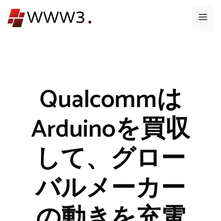
コ
メ
ン
テ
ニ
ン
ツ
ュ
へ
ス
Qualcommは
ー
キ
ッ
Arduinoを買収
プ
して、グロー
バルメーカー
の動きを充電