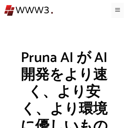
コ
メ
ン
テ
ニ
ン
ツ
ュ
へ
ス
Pruna AI が AI
ー
キ
ッ
開発をより速
プ
く、より安
く、より環境
に優しいもの