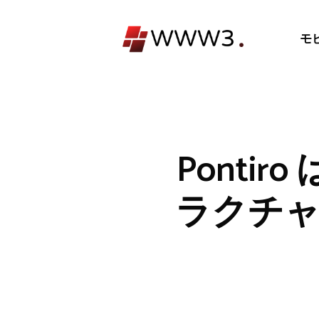
コ
ン
モ
テ
ン
ツ
へ
ス
キ
Ponti
ッ
プ
ラクチャを