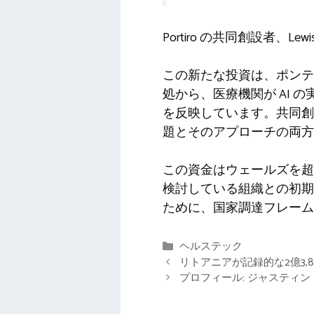
Portiro の共同創設者、L
この新たな投資は、ポンテ
処から、医療機関が AI
を反映しています。共同創
題とそのアプローチの両方
この資金はウェールズを超
検討している組織との初期
ために、国家調達フレーム
カ
ヘルステック
テ
リトアニアが記録的な2億3
ゴ
プロフィール: ジャスティン
リ
ー