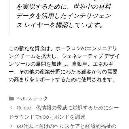
を実現するために、世界中の材料
データを活用したインテリジェン
ス レイヤーを構築しています。
この新たな資金は、ポーラロンのエンジニアリ
ング チームを拡大し、ジェネレーティブ デザイ
ン ツールの展開を加速し、自動車、エネルギ
ー、その他の産業分野にわたる顧客からの需要
の高まりをサポートするために使用されます。
カ
ヘルステック
テ
Refute、偽情報の脅威に対処するためにシー
ゴ
ドラウンドで500万ポンドを調達
リ
60代以上向けのヘルスケアと経済的福祉の
ー