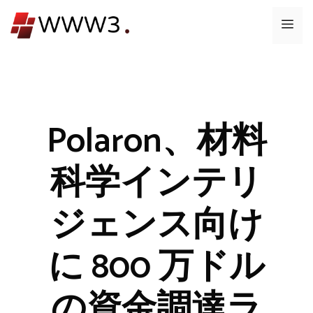
コ
メ
ン
テ
ニ
ン
ツ
ュ
へ
ス
Polaron、材料
ー
キ
ッ
科学インテリ
プ
ジェンス向け
に 800 万ドル
の資金調達ラ