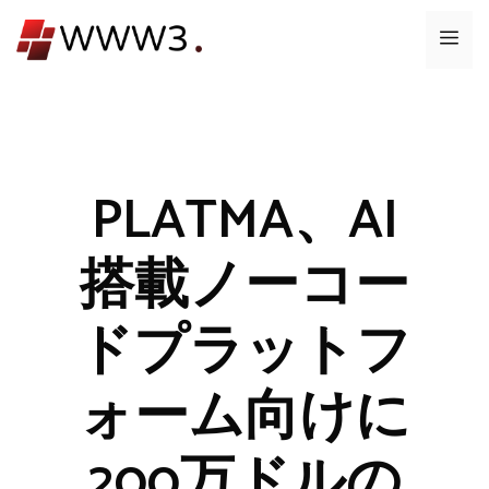
コ
メ
ン
テ
ニ
ン
ツ
ュ
へ
ス
PLATMA、AI
ー
キ
ッ
搭載ノーコー
プ
ドプラットフ
ォーム向けに
200万ドルの