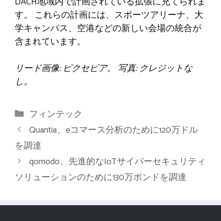
DACH地域内で計画されている拡張に充てられま
す。 これらの計画には、スポーツアリーナ、大
学キャンパス、空港などの新しい会場の統合が
含まれています。
リード画像: ピクセビア。 写真: クレジットな
し。
カ
フィンテック
テ
Quantia、eコマース分析のために120万ドル
ゴ
を調達
リ
qomodo、先進的なIoTサイバーセキュリティ
ー
ソリューションのために130万ポンドを調達