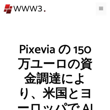
コ
メ
ン
テ
ニ
ン
ツ
ュ
へ
ス
Pixevia の 150
ー
キ
ッ
万ユーロの資
プ
金調達によ
り、米国とヨ
ーロッパで AI