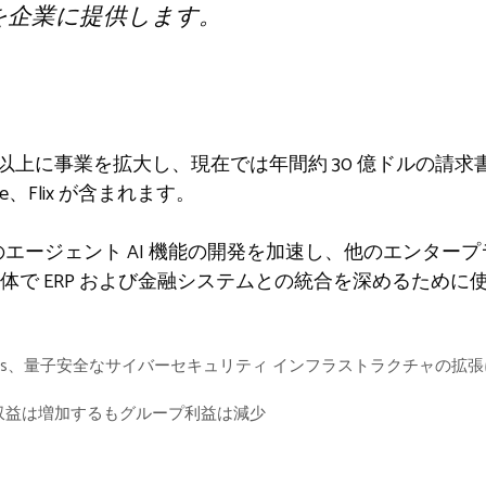
を企業に提供します。
 25 か国以上に事業を拡大し、現在では年間約 30 億ドルの
de、Flix が含まれます。
​t のエージェント AI 機能の開発を加速し、他のエンタ
体で ERP および金融システムとの統合を深めるために
chnologies、量子安全なサイバーセキュリティ インフラストラクチャの拡
、収益は増加するもグループ利益は減少