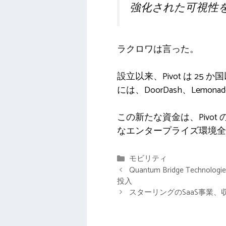
強化された可視性
ラクロワは言った。
設立以来、Pivo​​t は
には、DoorDash、Lemona
この新たな資金は、Pivo​
なエンタープライズ環境全
カ
モビリティ
テ
Quantum Bridge Te
ゴ
投入
リ
スターリングのSaaS事業
ー