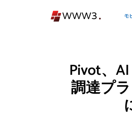
コ
ン
モ
テ
ン
ツ
へ
ス
キ
Pivot
ッ
プ
調達プラ