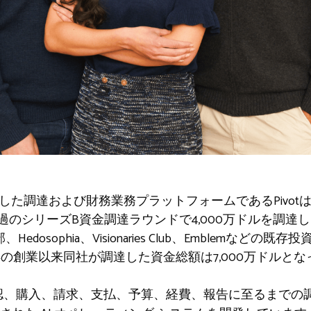
達および財務業務プラットフォームであるPivotは、Foresta
応募超過のシリーズB資金調達ラウンドで4,000万ドルを調
、Hedosophia、Visionaries Club、Emblemな
年の創業以来同社が調達した資金総額は7,000万ドルとな
達、承認、購入、請求、支払、予算、経費、報告に至るまで