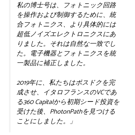
私の博士号は、フォトニック回路
を操作および制御するために、統
合フォトニクス、より具体的には
超低ノイズエレクトロニクスにあ
りました。それは自然な一致でし
た。電子機器とフォトニクスを統
一製品に補正しました。
2019年に、私たちはポスドクを完
成させ、イタロフランスのVCであ
る360 Capitalから初期シード投資を
受けた後、PhotonPathを見つける
ことにしました。」