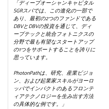
「ディープオーシャンキャピタル
SGRスパでは、この進化の一部で
あり、最初の2つのファンドである
DBVとDBVの投資を通じて、ディ
ープテックと統合フォトニクスの
分野で最も有望なスタートアップ
の1つをサポートすることを誇りに
思っています。
PhotonPathは、研究、産業ビジョ
ン、および起業家スキルがヨーロ
ッパでインパクトのあるフロンテ
ィアテクノロジーを生み出す方法
の具体的な例です。」