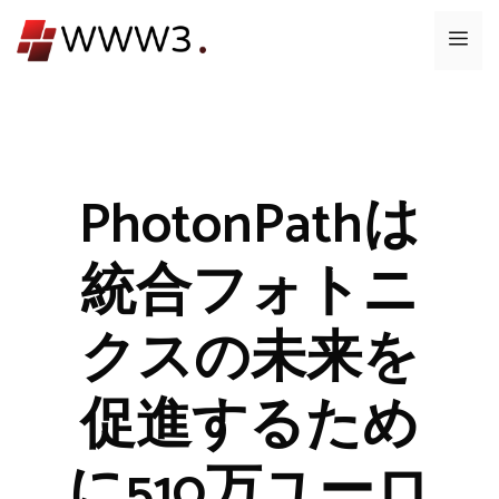
コ
メ
ン
テ
ニ
ン
ツ
ュ
へ
ス
PhotonPathは
ー
キ
ッ
統合フォトニ
プ
クスの未来を
促進するため
に510万ユーロ