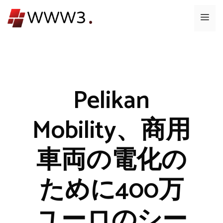
コ
メ
ン
テ
ニ
ン
ツ
ュ
へ
ス
Pelikan
ー
キ
ッ
Mobility、商用
プ
車両の電化の
ために400万
ユーロのシー