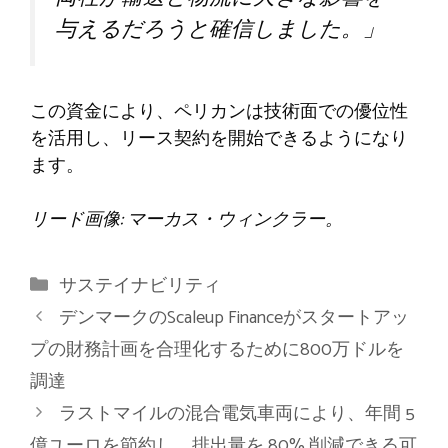
与えるだろうと確信しました。」
この資金により、ペリカンは技術面での優位性
を活用し、リース契約を開始できるようになり
ます。
リード画像: マーカス・ウィンクラー。
カ
サステイナビリティ
テ
デンマークのScaleup Financeがスタートアッ
ゴ
プの財務計画を合理化するために800万ドルを
リ
調達
ー
ラストマイルの混合電気車両により、年間 5
億ユーロを節約し、排出量を 80% 削減できる可