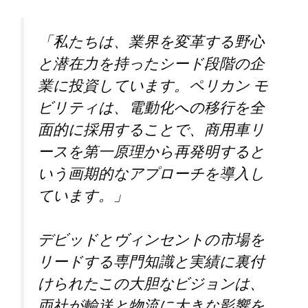
「私たちは、業界を変革する野心
と潜在力を持ったシード段階の企
業に投資しています。ペリカン モ
ビリティは、電動化への移行を全
面的に採用することで、商用車リ
ースを第一原理から再発明すると
いう画期的なアプローチを導入し
ています。」
デビッドとヴィンセントの市場を
リードする専門知識と実績に裏付
けられたこの大胆なビジョンは、
両社が輸送と物流に大きな影響を