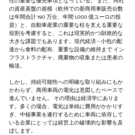
性の重要な優先事項となっている。 また、同社
の資産基盤の規模（欧州での新商用車販売台数
は年間合計 190 万台、年間 1,000 億ユーロの投
資）と、自動車産業の重要な柱を支える重要な
役割を考慮すると、これは現実的かつ財政的な
大きな課題でもあります。現代経済 – 小包の配
達から食料の配布、重要な設備の維持まで
イン
フラストラクチャ、廃棄物の収集または患者の
輸送。
しかし、持続可能性への明確な取り組みにもか
かわらず、商用車両の電化は意図したペースで
進んでいません。 その理由は経済学にありま
す。多くの場合、電化は単純に費用がかかりす
ぎ、中核事業を遂行するために車両に依存して
いる企業にとっては経営上の破壊的な影響を及
ぼします。