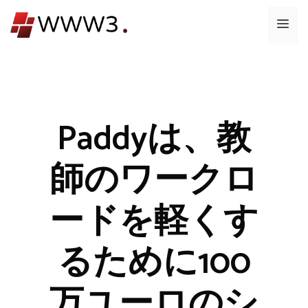
コ
メ
ン
テ
ニ
ン
ツ
ュ
へ
ス
Paddyは、教
ー
キ
ッ
師のワークロ
プ
ードを軽くす
るために100
万ユーロのシ