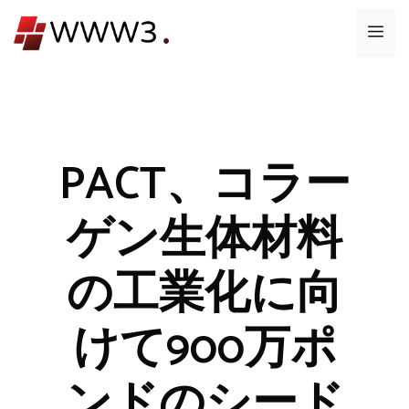
コ
メ
ン
テ
ニ
ン
ツ
ュ
へ
ス
PACT、コラー
ー
キ
ッ
ゲン生体材料
プ
の工業化に向
けて900万ポ
ンドのシード