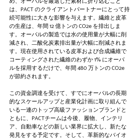
め、オーバルを厳選した素材に折り込むこと
は、PACT のクライアントパートナーにとって持
続可能性に大きな影響を与えます。繊維と皮革
の生産は、年間 12 億トンの CO2e を排出しま
す。オーバルの製造では水の使用量が大幅に削
減され、二酸化炭素排出量が大幅に削減されま
す。現在使用されている皮革および合成繊維で
コーティングされた繊維のわずか 1% にオーバ
ルを採用するだけで、年間 480 万トンの CO2e
が節約されます。
この資金調達を受けて、すでにオーバルの長期
的なスケールアップと産業化計画に取り組んで
いる一連のトップ高級ファッションブランドと
ともに、PACTチームは今後、履物、インテリ
ア、自動車などの新しい業界に拡大し、新たな
発見をする予定です。そして、革新的なバイオ