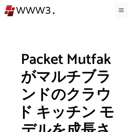
コ
メ
ン
テ
ニ
ン
ツ
ュ
へ
ス
Packet Mutfak
ー
キ
ッ
がマルチブラ
プ
ンドのクラウ
ド キッチン モ
デルを成長さ