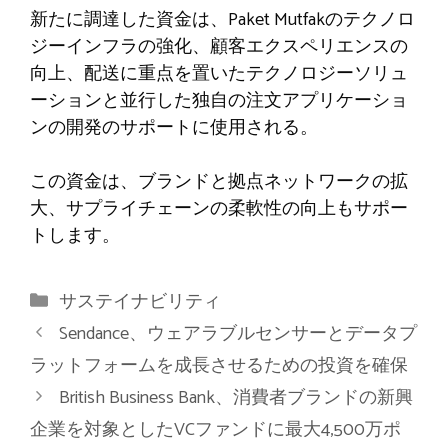
新たに調達した資金は、Paket Mutfakのテクノロ
ジーインフラの強化、顧客エクスペリエンスの
向上、配送に重点を置いたテクノロジーソリュ
ーションと並行した独自の注文アプリケーショ
ンの開発のサポートに使用される。
この資金は、ブランドと拠点ネットワークの拡
大、サプライチェーンの柔軟性の向上もサポー
トします。
カ
サステイナビリティ
テ
Sendance、ウェアラブルセンサーとデータプ
ゴ
ラットフォームを成長させるための投資を確保
リ
British Business Bank、消費者ブランドの新興
ー
企業を対象としたVCファンドに最大4,500万ポ