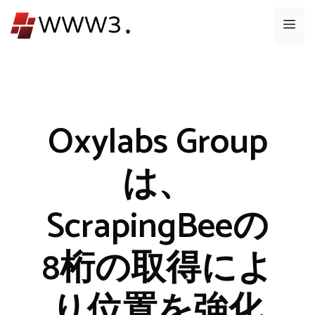
コ
メ
ン
テ
ニ
ン
ツ
ュ
へ
ス
Oxylabs Group
ー
キ
ッ
は、
プ
ScrapingBeeの
8桁の取得によ
り位置を強化