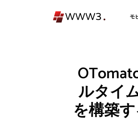
コ
ン
モ
テ
ン
ツ
へ
ス
キ
OToma
ッ
プ
ルタイム
を構築するた