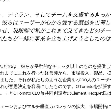
ト、ディラン、そしてチームを支援するきっか
。彼らはユーザーが心から愛する製品を出荷し
させ、現段階で私がこれまで見てきたどのチー
私たちが一緒に事業を立ち上げようとしたのは
leを選んだのは、彼らが受動的なチェック以上のものを提
れまでにこれを行った経営陣から、市場投入、製品、
ました。それが私たちのような企業を2,000人のユー
れが意思決定を容易にしたものです。OTomatoを拡張
OTomato CEO兼共同創設者のClement Hecque
ェーンおよびマルチ垂直カバレッジの拡大、市場開拓