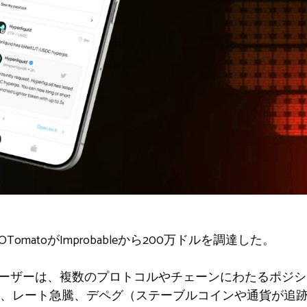
omatoがImprobableから200万ドルを調達した。
iユーザーは、複数のプロトコルやチェーンにわたるポジ
、レート急騰、デペグ（ステーブルコインや通貨が追