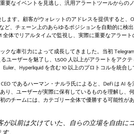
の重要なイベントを見逃し、汎用アラートツールからの
を解決します。顧客がウォレットのアドレスを提供すると、OT
場など、チェーン上のあらゆるポジションを自動的に検
EVM 全体でリアルタイムで監視し、実際に重要なアラー
クな牽引力によって成長してきました。当初 Telegra
 人を超えるユーザーを魅了し、1,500 人以上がアラートをアク
pho、Euler、Hyperliquid を含む 10 以上のプロトコルを
設者兼 CEO であるハーマン・ナルラ氏によると、DeFi は 
あり、ユーザーが実際に保有しているものを理解し、
初のチームには、カテゴリー全体で優勝する可能性が
は、顧客が以前は欠けていた、自らの立場を自由
ます。