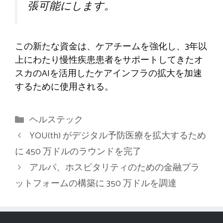
張可能にします。
この新たな資金は、ケアチームを強化し、3年以
上にわたり慢性疾患患者をサポートしてきたオ
スカのAIを活用したケアインフラの拡大を加速
するために使用される。
カ
ヘルステック
テ
YOU(th) がデジタル予防医療を拡大するため
ゴ
に 450 万ドルのラウンドを完了
リ
アルパ、ホスピタリティのための金融プラ
ー
ットフォームの構築に 350 万ドルを調達