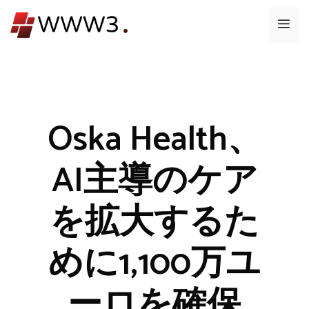
コ
メ
ン
テ
ニ
ン
ツ
ュ
へ
ス
Oska Health、
ー
キ
ッ
AI主導のケア
プ
を拡大するた
めに1,100万ユ
ーロを確保