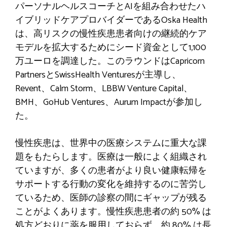
パーソナルヘルスコーチとAIを組み合わせたハ
イブリッドケアプロバイダーであるOska Health
は、高リスクの慢性疾患患者向けの継続的ケア
モデルを拡大するためにシード資金として1,100
万ユーロを調達した。このラウンドはCapricorn
PartnersとSwissHealth Venturesが主導し、
Revent、Calm Storm、LBBW Venture Capital、
BMH、GoHub Ventures、Aurum Impactが参加し
た。
慢性疾患は、世界中の医療システムに重大な課
題をもたらします。医療は一般によく組織され
ていますが、多くの患者がより良い健康転帰を
サポートする行動の変化を維持するのに苦労し
ているため、医師の診察の間にギャップが残る
ことがよくあります。慢性疾患患者の約 50% は
処方どおりに薬を服用しておらず、約 80% は長