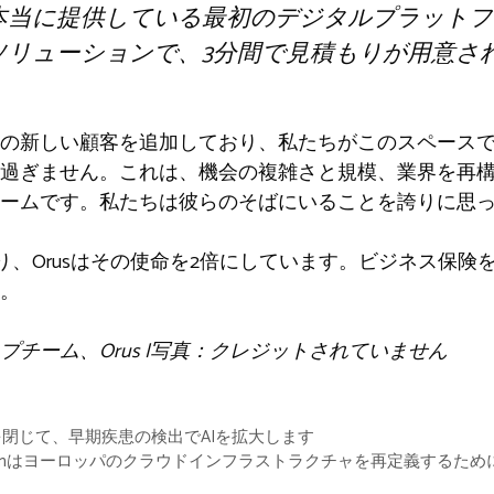
本当に提供している最初のデジタルプラットフ
ソリューションで、3分間で見積もりが用意さ
の新しい顧客を追加しており、私たちがこのスペース
過ぎません。これは、機会の複雑さと規模、業界を再
ームです。私たちは彼らのそばにいることを誇りに思
り、Orusはその使命を2倍にしています。ビジネス保険
。
チーム、Orus |写真：クレジットされていません
を閉じて、早期疾患の検出でAIを拡大します
ign：Lyceumはヨーロッパのクラウドインフラストラクチャを再定義するた