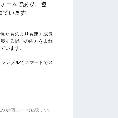
ォームであり、包
れています。
で見たものよりも速く成長
構築する野心の両方をまれ
っています。
をシンプルでスマートでス
めに1,030万ユーロで出現します