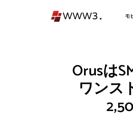
コ
ン
モ
テ
ン
ツ
へ
ス
キ
Orus
ッ
プ
ワンス
2,