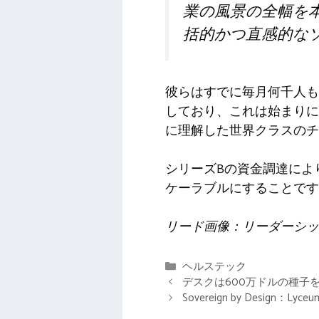
業の風景の全幅を
括的かつ直感的な
彼らはすでに毎月何千人も
しており、これは始まりに
に理解した世界クラスのチ
シリーズBの資金調達によ
ケーラブルにすることです
リード画像：リーダーシップ
カ
ヘルステック
テ
デスクは600万ドルの種子
ゴ
Sovereign by Des
リ