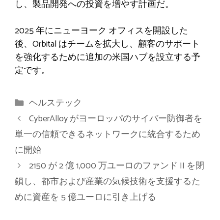
し、製品開発への投資を増やす計画だ。
2025 年にニューヨーク オフィスを開設した
後、Orbital はチームを拡大し、顧客のサポート
を強化するために追加の米国ハブを設立する予
定です。
カ
ヘルステック
テ
Cyber​​Alloy がヨーロッパのサイバー防御者を
ゴ
単一の信頼できるネットワークに統合するため
リ
に開始
ー
2150 が 2 億 1,000 万ユーロのファンド II を閉
鎖し、都市および産業の気候技術を支援するた
めに資産を 5 億ユーロに引き上げる