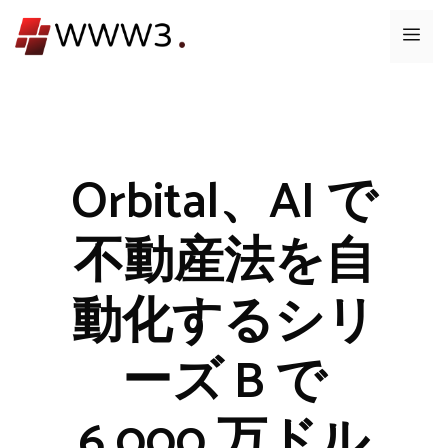
コ
メ
ン
テ
ニ
ン
ツ
ュ
へ
ス
Orbital、AI で
ー
キ
ッ
不動産法を自
プ
動化するシリ
ーズ B で
6,000 万ドル