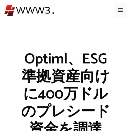
コ
メ
ン
テ
ニ
ン
ツ
ュ
へ
ス
Optiml、ESG
ー
キ
ッ
準拠資産向け
プ
に400万ドル
のプレシード
資金を調達